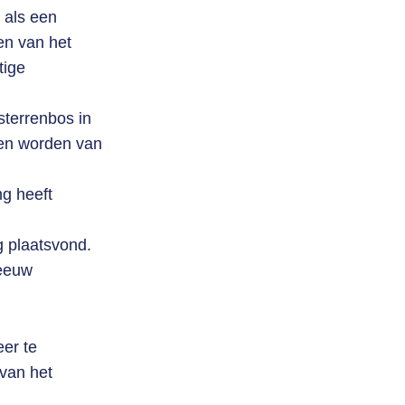
t als een
ien van het
tige
terrenbos in
ken worden van
g heeft
 plaatsvond.
 eeuw
eer te
van het