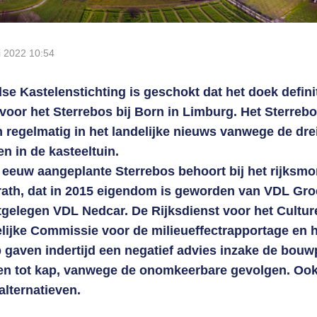
ri 2022
10:54
e Kastelenstichting is geschokt dat het doek definitie
 voor het Sterrebos bij Born in Limburg. Het Sterreb
n regelmatig in het landelijke nieuws vanwege de dr
n in de kasteeltuin.
e eeuw aangeplante Sterrebos behoort bij het rijks
rath, dat in 2015 eigendom is geworden van VDL Gro
tgelegen VDL Nedcar. De Rijksdienst voor het Cultur
lijke Commissie voor de milieueffectrapportage en 
gaven indertijd een negatief advies inzake de bouw
n tot kap, vanwege de onomkeerbare gevolgen. Ook
alternatieven.