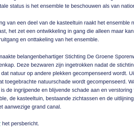
ale status is het ensemble te beschouwen als van natio
g van een deel van de kasteeltuin raakt het ensemble ni
t, het zet een ontwikkeling in gang die alleen maar kan 
ruitgang en onttakeling van het ensemble.
maakte belangenbehartiger Stichting De Groene Sporen
nkap. Deze bezwaren zijn ingetrokken nadat de stichti
at natuur op andere plekken gecompenseerd wordt. Uit
t toegebrachte natuurschade wordt gecompenseerd. Wa
t, is de ingrijpende en blijvende schade aan en verstoring
e, de kasteeltuin, bestaande zichtassen en de uitlijning
 het aanwezige grand canal.
r
het persbericht.