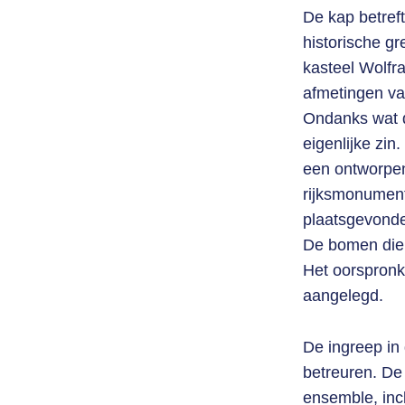
De kap betreft
historische gr
kasteel Wolfr
afmetingen v
Ondanks wat d
eigenlijke zi
een ontworpen
rijksmonument
plaatsgevond
De bomen die 
Het oorspronk
aangelegd.
De ingreep in 
betreuren. De
ensemble, inc