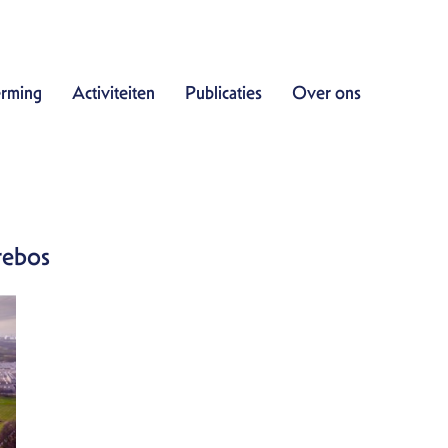
Doe mee
rming
Activiteiten
Publicaties
Over ons
Bescherming
Activiteiten
Publicaties
Over ons
rrebos
Contact
Zoek