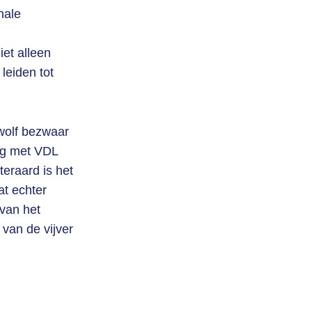
nale
et alleen
leiden tot
wolf bezwaar
ng met VDL
eraard is het
t echter
 van het
 van de vijver