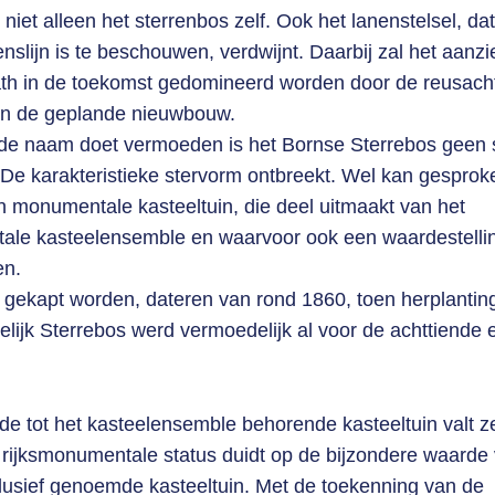
 niet alleen het sterrenbos zelf. Ook het lanenstelsel, da
enslijn is te beschouwen, verdwijnt. Daarbij zal het aanz
ath in de toekomst gedomineerd worden door de reusach
an de geplande nieuwbouw.
e naam doet vermoeden is het Bornse Sterrebos geen s
n. De karakteristieke stervorm ontbreekt. Wel kan gespro
 monumentale kasteeltuin, die deel uitmaakt van het
ale kasteelensemble en waarvoor ook een waardestellin
en.
gekapt worden, dateren van rond 1860, toen herplanting
elijk Sterrebos werd vermoedelijk al voor de achttiende
de tot het kasteelensemble behorende kasteeltuin valt z
 rijksmonumentale status duidt op de bijzondere waarde 
lusief genoemde kasteeltuin. Met de toekenning van de