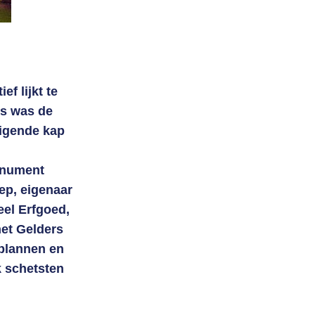
Login
f lijkt te
os was de
eigende kap
monument
ep, eigenaar
eel Erfgoed,
het Gelders
plannen en
 schetsten