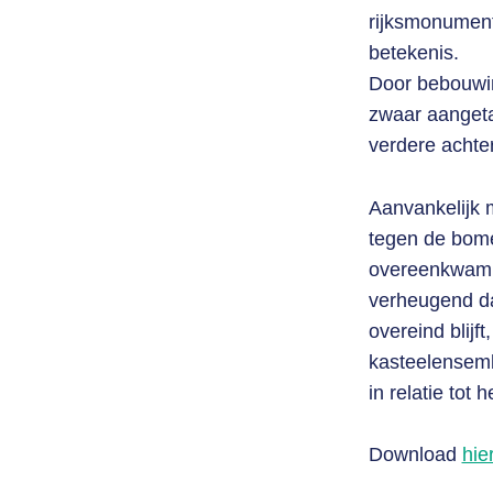
rijksmonument
betekenis.
Door bebouwin
zwaar aangetas
verdere achte
Aanvankelijk 
tegen de bome
overeenkwam d
verheugend da
overeind blijf
kasteelensembl
in relatie tot
Download
hie