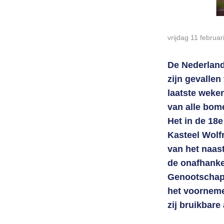
vrijdag 11 februa
De Nederlands
zijn gevallen
laatste weke
van alle bome
Het in de 18
Kasteel Wolf
van het naas
de onafhanke
Genootschap 
het voorneme
zij bruikbare 