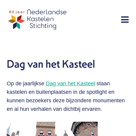
Sla
links
Menu
over
Doe mee
Spring
Bescherming
naar
Activiteiten
de
Dag van het Kasteel
navigatie
Excursies
Spring
Lezingen
naar
Dag van het Kasteel
Op de jaarlijkse
Dag van het Kasteel
staan
de
kastelen en buitenplaatsen in de spotlight en
inhoud
Publicaties
kunnen bezoekers deze bijzondere monumenten
en al hun verhalen van dichtbij ervaren.
Over ons
Contact