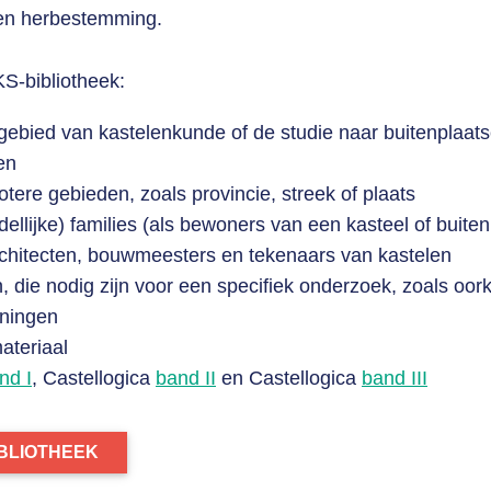
n herbestemming.
S-bibliotheek:
gebied van kastelenkunde of de studie naar buitenplaat
en
tere gebieden, zoals provincie, streek of plaats
ellijke) families (als bewoners van een kasteel of buiten
chitecten, bouwmeesters en tekenaars van kastelen
 die nodig zijn voor een specifiek onderzoek, zoals oo
eningen
ateriaal
nd I
, Castellogica
band II
en Castellogica
band III
IBLIOTHEEK