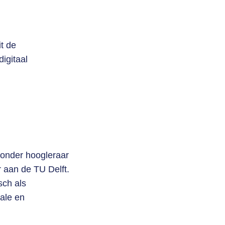
it de
digitaal
zonder hoogleraar
 aan de TU Delft.
sch als
rale en