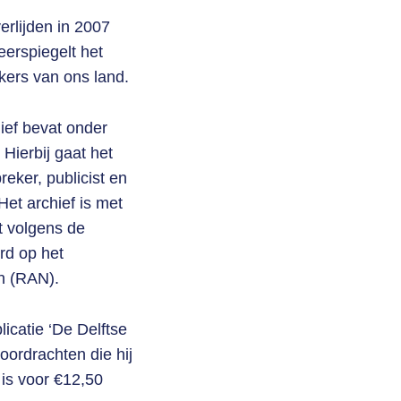
erlijden in 2007
erspiegelt het
kers van ons land.
hief bevat onder
Hierbij gaat het
reker, publicist en
Het archief is met
t volgens de
rd op het
n (RAN).
icatie ‘De Delftse
oordrachten die hij
 is voor €12,50