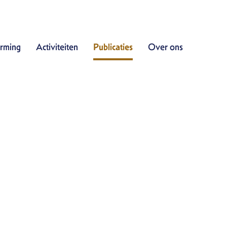
Doe mee
rming
Activiteiten
Publicaties
Over ons
Bescherming
Activiteiten
Publicaties
Publicaties
Kennisbank
Het Buiten
Archief nieuwsbrieven
Over ons