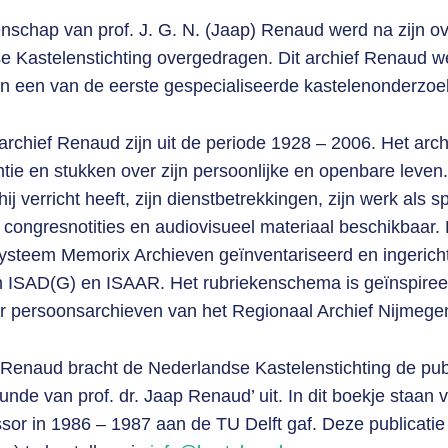
nschap van prof. J. G. N. (Jaap) Renaud werd na zijn ov
 Kastelenstichting overgedragen. Dit archief Renaud we
n een van de eerste gespecialiseerde kastelenonderzoe
 archief Renaud zijn uit de periode 1928 – 2006. Het arc
ie en stukken over zijn persoonlijke en openbare leven. 
j verricht heeft, zijn dienstbetrekkingen, zijn werk als sp
 congresnotities en audiovisueel materiaal beschikbaar. 
ysteem Memorix Archieven geïnventariseerd en ingerich
n ISAD(G) en ISAAR. Het rubriekenschema is geïnspiree
r persoonsarchieven van het Regionaal Archief Nijmege
Renaud bracht de Nederlandse Kastelenstichting de publ
nde van prof. dr. Jaap Renaud’ uit. In dit boekje staan v
ssor in 1986 – 1987 aan de TU Delft gaf. Deze publicatie