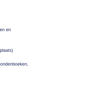
sen en
plaats)
rkondenboeken,