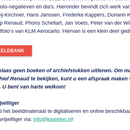
, foto-negatieven en dia's. Hieronder bevindt zich werk v
j-Kirchner, Hans Janssen, Frederke Kappers, Doriann 
p Renaud, Phons Schellart, Jan Voets, Peter van der Wil
oto’s van KLM Aerocarto. Hiervan is een klein deel gedi
BEELDBANK
laas geen boeken of archiefstukken uitlenen. Om mat
chief Renaud te bekijken, kunt u een afspraak maken 
. U bent van harte welkom!
williger
al het beeldmateriaal te digitaliseren en online beschik
rijwilliger via:
info@kastelen.nl
!