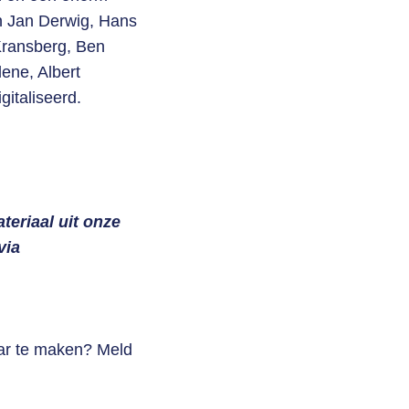
an Jan Derwig, Hans
Kransberg, Ben
ene, Albert
gitaliseerd.
eriaal uit onze
via
baar te maken? Meld