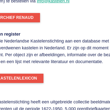
n) te bestellen via
info@kastelen.nl
ARCHIEF RENAUD
n register
de Nederlandse Kastelenstichting aan een database met 
verdwenen kastelen in Nederland. Er zijn op dit moment 
. Per object zijn er afbeeldingen, informatie over de bez
n een lijst met relevante literatuur en documentatie.
KASTELENLEXICON
telenstichting heeft een uitgebreide collectie beeldmater
renten uit de periode 1622-1950, 5.000 prentbriefkaart