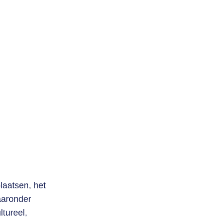
Contact
Zoek
Login
laatsen, het
aaronder
ltureel,