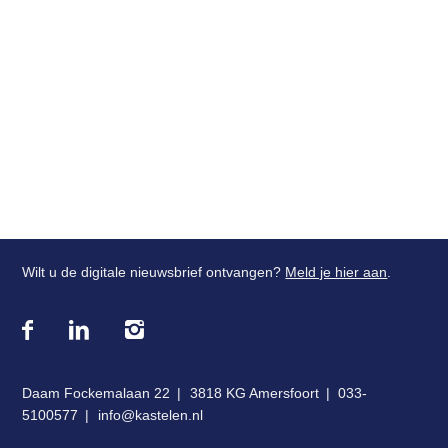
Login
Wilt u de digitale nieuwsbrief ontvangen?
Meld je hier aan
.
Bezoek
onze
social
media
Daam Fockemalaan 22
3818 KG Amersfoort
033-
pagina's:
5100577
info@kastelen.nl