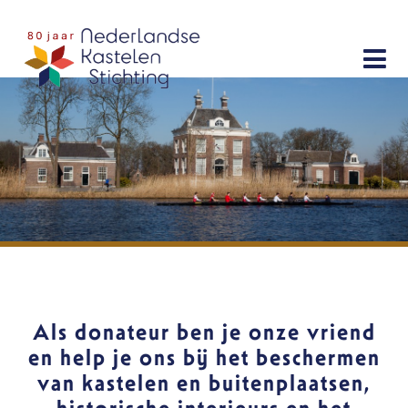
Sla
links
Menu
over
Doe mee
Spring
Donateur
naar
Giften
de
Expert
navigatie
Vrijwilliger
Spring
Partner
naar
de
Bescherming
inhoud
Activiteiten
Als donateur ben je onze vriend
en help je ons bij het beschermen
Publicaties
van kastelen en buitenplaatsen,
Over ons