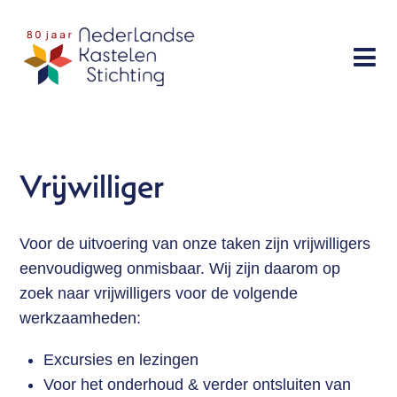
Sla
links
Menu
over
Doe mee
Spring
Donateur
naar
Giften
de
Expert
Vrijwilliger
navigatie
Vrijwilliger
Spring
Partner
naar
Voor de uitvoering van onze taken zijn vrijwilligers
de
eenvoudigweg onmisbaar. Wij zijn daarom op
Bescherming
inhoud
zoek naar vrijwilligers voor de volgende
Activiteiten
werkzaamheden:
Publicaties
Excursies en lezingen
Over ons
Voor het onderhoud & verder ontsluiten van