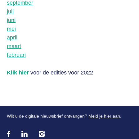
september
juli
juni
mei
april
maart
februari
Klik hier
voor de edities voor 2022
Wilt u de digitale nieuwsbrief ontvangen?
Meld je hier aan
.
Bezoek
onze