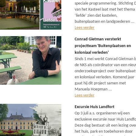
speciale programmering. Stichting 
van het Kasteel laat met het thema
‘liefde’ zien dat kastelen,
buitenplaatsen en landgoederen ...
Lees verder
Conrad Gietman versterkt
projectteam 'Buitenplaatsen en
koloniaal verleden'
Sinds 1 mei werkt Conrad Gietman b
de NKS als coördinator van een nie
onderzoeksproject over buitenplaat
en koloniaal verleden. Komend jaar
gaat hij dit project samen met
Manuela Hoepman ...
Lees verder
Excursie Huis Landfort
Op 3 juli a.s. organiseren wij een
exclusieve excursie naar Huis Landfo
Deze dag bestaat uit een lezing ove
het huis, park en toebehoren door