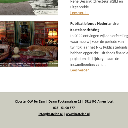
René Dessing (directeur sKBL) en
uitgebreide ...
Lees verder
Publicatiefonds Nederlandse
Kastelenstichting
In 2022 ontvingen wij een erfstellin
waarmee wij voor de periode van
twintig jaar het NKS Publicatiefonds
hebben opgericht. Dit fonds financie
projecten die bijdragen aan de
instandhouding van ...
Lees verder
Klooster OLV Ter Eem | Daam Fockemalaan 22 | 3818 KG Amersfoort
033 - 51 00 577
info@kastelen.nl
|
www.kastelen.nl