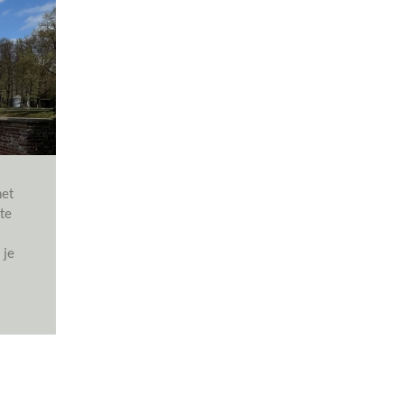
het
te
 je