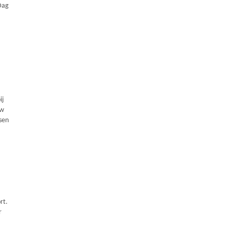
Dag
ij
uw
sen
rt.
r