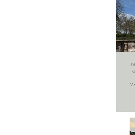
Di
K
Ve