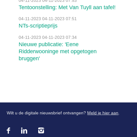
04-11-2023
04-11-2023 07:53
Tentoonstelling: Met Van Tuyll aan tafel!
04-11-2023
04-11-2023 07:51
NTs-scriptieprijs
04-11-2023
04-11-2023 07:34
Nieuwe publicatie: 'Eene
Ridderwooninge met opgetogen
bruggen'
Wilt u de digitale nieuwsbrief ontvangen?
Meld je hier aan
.
Bezoek
onze