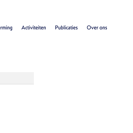
Doe mee
rming
Activiteiten
Publicaties
Over ons
Bescherming
Activiteiten
Publicaties
Over ons
Contact
Zoek