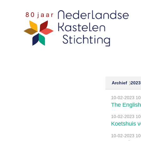
Sla
links
over
Spring
naar
de
navigatie
Spring
naar
Archief
2023
de
inhoud
10-02-2023
10
The English
10-02-2023
10
Koetshuis v
10-02-2023
10