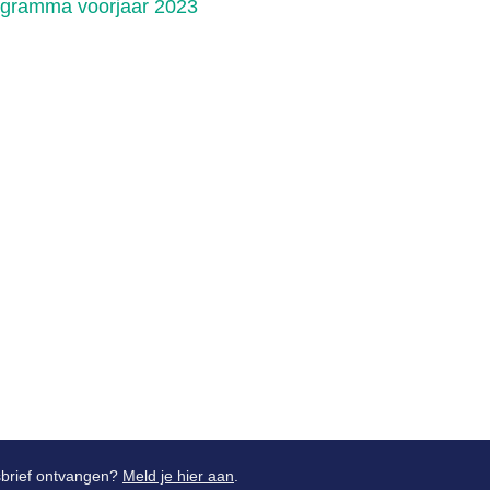
ogramma voorjaar 2023
wsbrief ontvangen?
Meld je hier aan
.