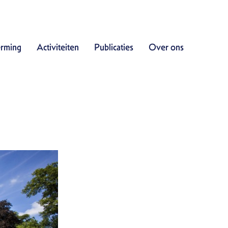
Doe mee
rming
Activiteiten
Publicaties
Over ons
Bescherming
Activiteiten
Publicaties
Over ons
Contact
Zoek