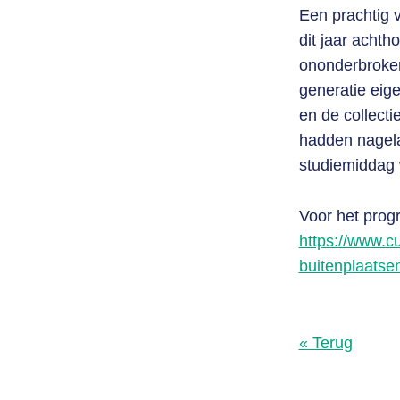
Een prachtig 
dit jaar acht
ononderbroken 
generatie eige
en de collect
hadden nagela
studiemiddag 
Voor het pro
https://www.c
buitenplaatse
« Terug