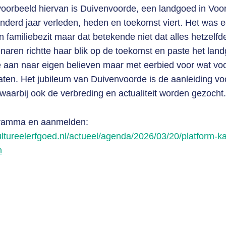
voorbeeld hiervan is Duivenvoorde, een landgoed in Voo
honderd jaar verleden, heden en toekomst viert. Het was 
familiebezit maar dat betekende niet dat alles hetzelfde
naren richtte haar blik op de toekomst en paste het land
ie aan naar eigen believen maar met eerbied voor wat vo
ten. Het jubileum van Duivenvoorde is de aanleiding vo
waarbij ook de verbreding en actualiteit worden gezocht.
gramma en aanmelden:
ultureelerfgoed.nl/actueel/agenda/2026/03/20/platform-k
n