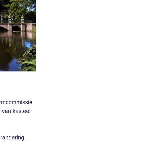
Login
formcommissie
 van kasteel
erandering.