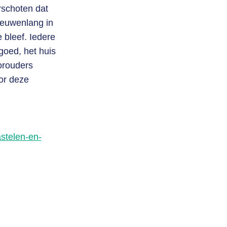
rschoten dat
eeuwenlang in
 bleef. Iedere
goed, het huis
orouders
or deze
astelen-en-