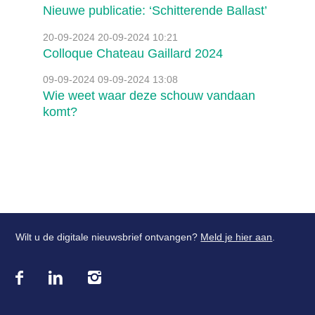
Nieuwe publicatie: ‘Schitterende Ballast’
20-09-2024
20-09-2024 10:21
Colloque Chateau Gaillard 2024
09-09-2024
09-09-2024 13:08
Wie weet waar deze schouw vandaan
komt?
Wilt u de digitale nieuwsbrief ontvangen?
Meld je hier aan
.
Bezoek
onze
social