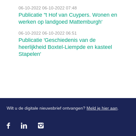
06-10-2022
06-10-2022 07:48
Publicatie ''t Hof van Cuypers. Wonen en
werken op landgoed Mattemburgh'
06-10-2022
06-10-2022 06:51
Publicatie 'Geschiedenis van de
heerlijkheid Boxtel-Liempde en kasteel
Stapelen'
Wilt u de digitale nieuwsbrief ontvangen?
Meld je hier aan
.
Bezoek
onze