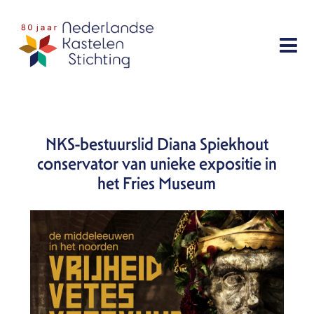
Sla
links
Menu
over
Doe mee
Spring
Bescherming
naar
Activiteiten
de
navigatie
NKS-bestuurslid Diana Spiekhout
Publicaties
Spring
conservator van unieke expositie in
Over ons
naar
het Fries Museum
de
inhoud
Contact
Zoek