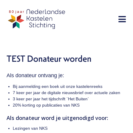
Sla
links
Menu
over
Doe mee
Spring
Bescherming
naar
Activiteiten
de
TEST Donateur worden
navigatie
Publicaties
Spring
Over ons
Als donateur ontvang je:
naar
de
Bij aanmelding een boek uit onze kastelenreeks
inhoud
7 keer per jaar de digitale nieuwsbrief over actuele zaken
Contact
3 keer per jaar het tijdschrift `Het Buiten`
20% korting op publicaties van NKS
Als donateur word je uitgenodigd voor:
Zoek
Lezingen van NKS