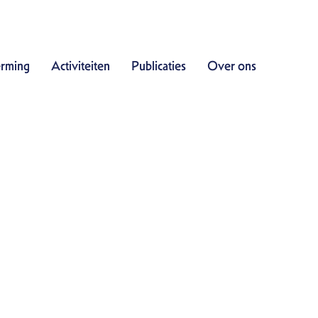
Doe mee
rming
Activiteiten
Publicaties
Over ons
Bescherming
Activiteiten
Publicaties
Over ons
Contact
Zoek