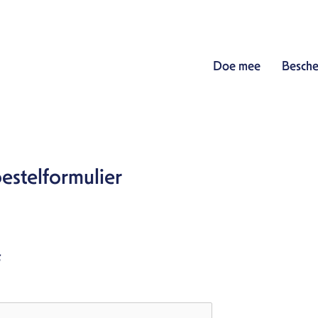
Doe mee
Besche
estelformulier
s