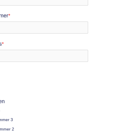
mmer
*
s
*
ten
4
mmer 3
ummer 2