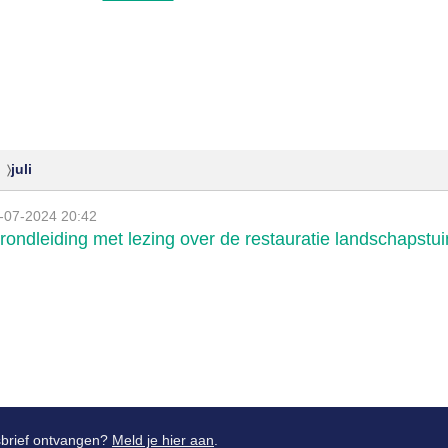
juli
-07-2024 20:42
 rondleiding met lezing over de restauratie landschapst
wsbrief ontvangen?
Meld je hier aan
.