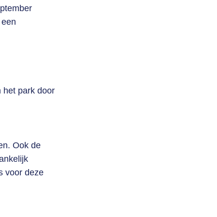
eptember
 een
n het park door
ken. Ook de
ankelijk
s voor deze