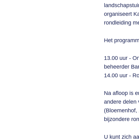
landschapstu
organiseert K
rondleiding me
Het programma
13.00 uur - On
beheerder Ba
14.00 uur - Ro
Na afloop is e
andere delen v
(Bloemenhof, 
bijzondere ron
U kunt zich a