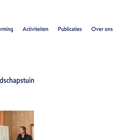
Doe mee
rming
Activiteiten
Publicaties
Over ons
Bescherming
Activiteiten
Publicaties
Over ons
ndschapstuin
Contact
Zoek