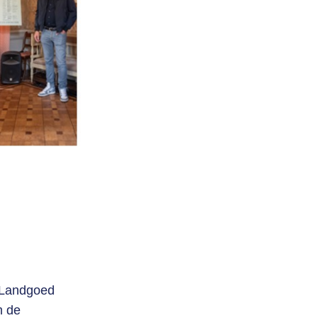
Login
 Landgoed
m de