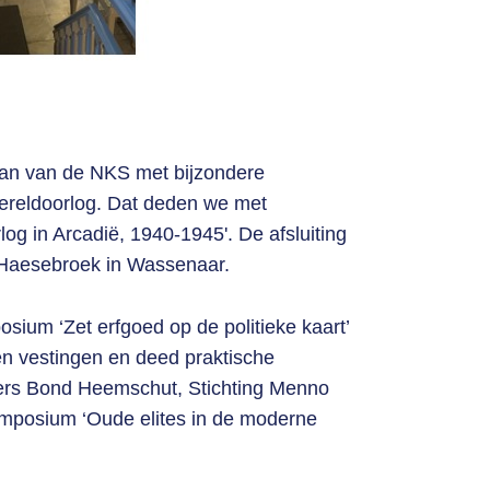
taan van de NKS met bijzondere
 Wereldoorlog. Dat deden we met
og in Arcadië, 1940-1945'. De afsluiting
 Haesebroek in Wassenaar.
sium ‘Zet erfgoed op de politieke kaart’
en vestingen en deed praktische
ers Bond Heemschut, Stichting Menno
ymposium ‘Oude elites in de moderne