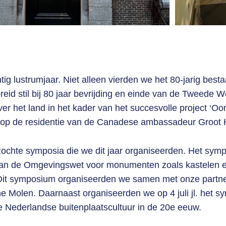
tig lustrumjaar. Niet alleen vierden we het 80-jarig bes
breid stil bij 80 jaar bevrijding en einde van de Tweede
r het land in het kader van het succesvolle project ‘Oorl
. op de residentie van de Canadese ambassadeur Groot
zochte symposia die we dit jaar organiseerden. Het sympo
g van de Omgevingswet voor monumenten zoals kastelen 
 Dit symposium organiseerden we samen met onze partn
 Molen. Daarnaast organiseerden we op 4 juli jl. het s
e Nederlandse buitenplaatscultuur in de 20e eeuw.