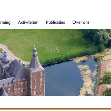
Doe mee
rming
Activiteiten
Publicaties
Over ons
Bescherming
Activiteiten
Publicaties
Over ons
Contact
Zoek