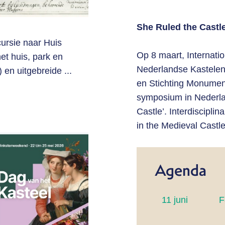
She Ruled the Castl
cursie naar Huis
Op 8 maart, Internat
et huis, park en
Nederlandse Kastelen
en uitgebreide ...
en Stichting Monumen
symposium in Nederlan
Castle’. Interdiscipl
in the Medieval Castl
Agenda
11 juni
F