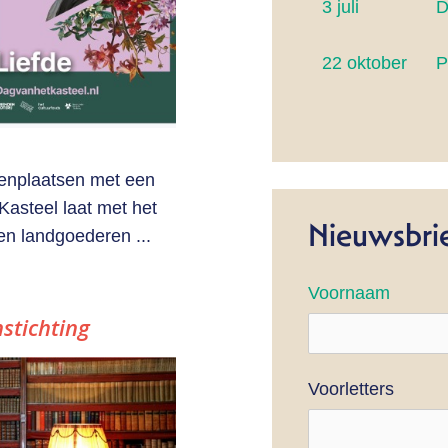
3 juli
D
22 oktober
P
enplaatsen met een
Kasteel laat met het
Nieuwsbri
 en landgoederen ...
Voornaam
stichting
Voorletters