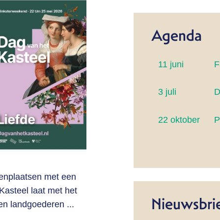
Agenda
11 juni
F
3 juli
D
22 oktober
P
enplaatsen met een
Kasteel laat met het
Nieuwsbri
 en landgoederen ...