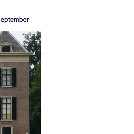
Login
 september