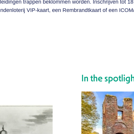
ndleidingen trappen beklommen worden. Inschrijven tot 18
iendenloterij VIP-kaart, een Rembrandtkaart of een ICO
In the spotlig