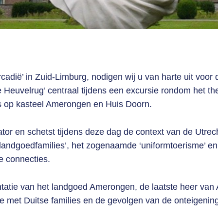
cadië’ in Zuid-Limburg, nodigen wij u van harte uit voor
 Heuvelrug’ centraal tijdens een excursie rondom het the
ats op kasteel Amerongen en Huis Doorn.
ator en schetst tijdens deze dag de context van de Utre
landgoedfamilies’, het zogenaamde ‘uniformtoerisme’ en
e connecties.
ntatie van het landgoed Amerongen, de laatste heer van
tie met Duitse families en de gevolgen van de onteigeni