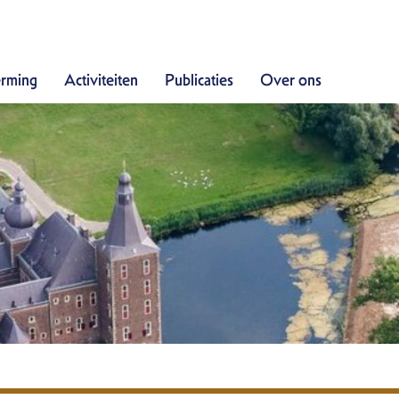
Doe mee
rming
Activiteiten
Publicaties
Over ons
Bescherming
Activiteiten
Publicaties
Over ons
Contact
Zoek