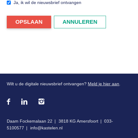
Ja, ik wil de nieuwsbrief ontvangen
Login
OPSLAAN
ANNULEREN
Wilt u de digitale nieuwsbrief ontvangen?
Meld je hier aan
.
Bezoek
onze
social
media
Daam Fockemalaan 22
3818 KG Amersfoort
033-
pagina's:
5100577
info@kastelen.nl