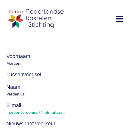
Sla
links
Menu
over
Doe mee
Spring
Bescherming
naar
Activiteiten
de
Voornaam
navigatie
Publicaties
Martien
Spring
Over ons
naar
Tussenvoegsel
de
Naam
inhoud
Contact
Verdenius
E-mail
martienverdenius@hotmail.com
Zoek
Nieuwsbrief voorkeur